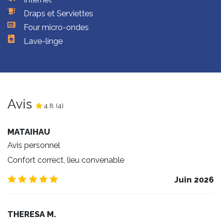
Draps et Serviettes
Four micro-ondes
Lave-linge
Avis
4.8
4.8
/5
(
4
)
MATAIHAU
Avis personnel
Confort correct, lieu convenable
5.0
/5
Juin 2026
THERESA M.