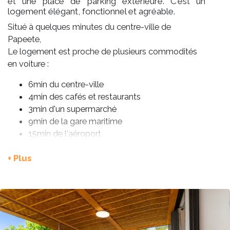
et une place de parking extérieure. C'est un
logement élégant, fonctionnel et agréable.
Situé à quelques minutes du centre-ville de
Papeete,
Le logement est proche de plusieurs commodités
en voiture :
6min du centre-ville
4min des cafés et restaurants
3min d'un supermarché
9min de la gare maritime
15min de l'aéroport
25min de la plage de Vaiava
+ Plus
A pieds :
20min du centre-ville
15min de cafés et restaurants
15min d'un supermarché
30min de la gare maritime