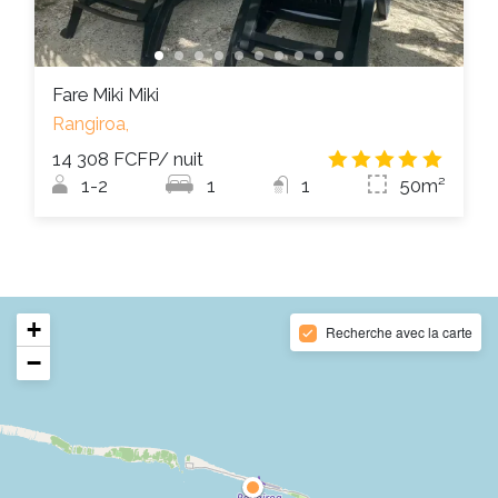
Fare Miki Miki
Rangiroa,
14 308 FCFP
/ nuit
5.0
/
1-2
1
1
50m²
+
Recherche avec la carte
−